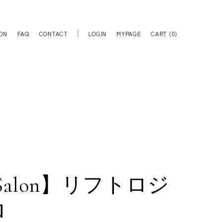
ON
FAQ
CONTACT
LOGIN
MYPAGE
CART (
0
)
 Salon】リフトロジ
ロ