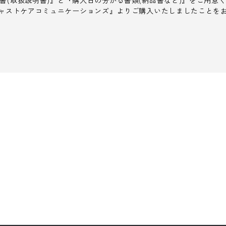
書(取扱説明書)』と『購入日の分かる書類(納品書など)』をご用意
ャストケアコミュニケーションズ』よりご購入いたしましたことを