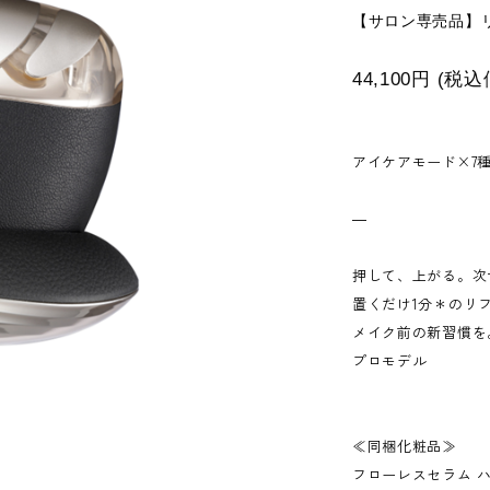
【サロン専売品】
44,100円
(税
アイケアモード×7種
―
押して、上がる。次
置くだけ1分＊のリ
メイク前の新習慣を
プロモデル
≪同梱化粧品≫
フローレスセラム ハ