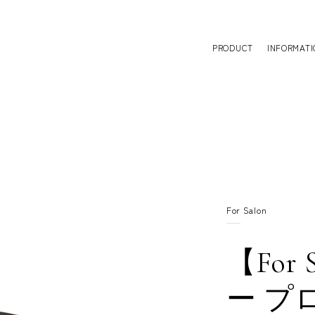
PRODUCT
INFORMATI
For Salon
【For
ー プ