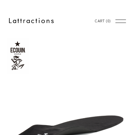
CART (
0
)