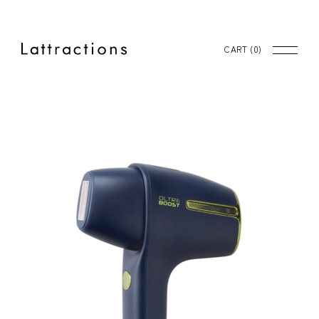
CART (
0
)