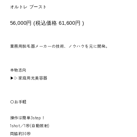
オルトレ ブースト
56,000円
(税込価格
61,600円
)
業務用脱毛器メーカーの技術、ノウハウを元に開発。
本物志向
▶▷家庭用光美容器
〇お手軽
操作は簡単3step！
1shot／1秒(自動照射)
両脇約30秒