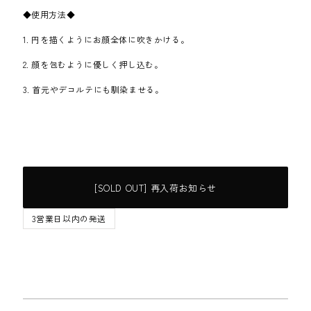
◆使用方法◆
1. 円を描くようにお顔全体に吹きかける。
2. 顔を包むように優しく押し込む。
3. 首元やデコルテにも馴染ませる。
[SOLD OUT] 再入荷お知らせ
3営業日以内の発送