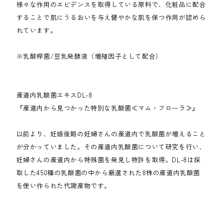
様々な作用のエビデンスを取得している原料で、化粧品に配合
することで肌にうるおいを与え健やかな肌を保つ作用が認めら
れています。
※乳酸桿菌/豆乳発酵液（増殖因子として配合）
産道内乳酸菌エキスDL-8
『産道内から見つかった特別な乳酸菌≪マム・フローラ≫』
以前より、妊娠後期の妊婦さんの産道内で乳酸菌が増えること
が分かっていました。その産道内乳酸菌について研究を行い、
妊婦さんの産道内から特殊菌を発見し特許を取得。DL-8は採
取した450種の乳酸菌の中から厳選された8株の産道内乳酸菌
を使い作られた代謝産物です。