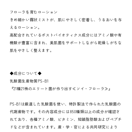
フローラを育むローション
きめ細かい霧状ミストが、肌にやさしく密着し、うるおいを与
えるローション。
高配合されているポストバイオティクス成分にはアミノ酸や有
機酸が豊富に含まれ、美肌菌をサポートしながら乾燥しがちな
肌をやさしく整えます。
◆成分について◆
乳酸菌生産物質PS-B1
『21種21株のエリート菌が作り出す≪ソイ・フローラ≫』
PS-B1は厳選した乳酸菌を使い、特許製法で作られた乳酸菌の
代謝産物です。その内容成分には850種類以上の成分が確認さ
れており、各種アミノ酸、ビタミン、短鎖脂肪酸およびペプチ
ドなどが含まれています。産・学・官による共同研究により