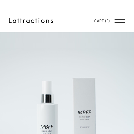
CART (
0
)